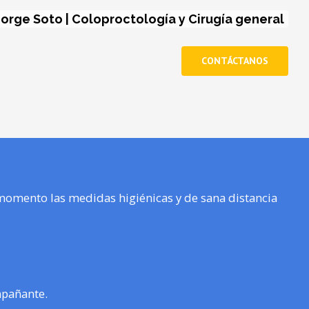
 Jorge Soto | Coloproctología y Cirugía general
CONTÁCTANOS
momento las medidas higiénicas y de sana distancia
mpañante.