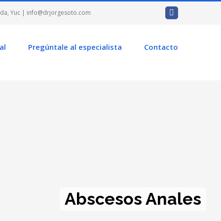
Facebook
ida, Yuc |
info@drjorgesoto.com
al
Pregúntale al especialista
Contacto
Abscesos Anales