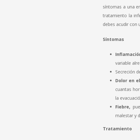
síntomas a una en
tratamiento la in
debes acudir con 
Síntomas
Inflamació
variable al
Secreción d
Dolor en e
cuantas hor
la evacuació
Fiebre,
pued
malestar y d
Tratamiento