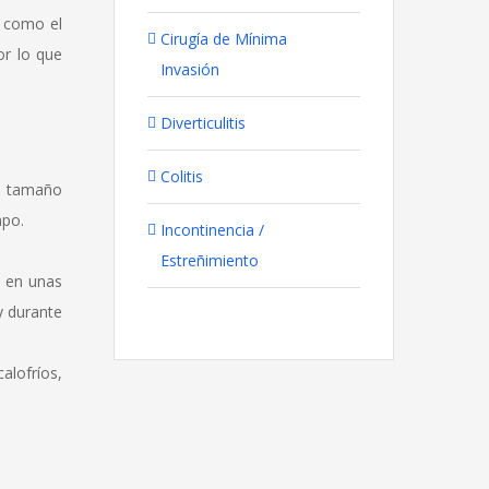
o como el
Cirugía de Mínima
or lo que
Invasión
Diverticulitis
Colitis
e tamaño
mpo.
Incontinencia /
Estreñimiento
o en unas
y durante
lofríos,