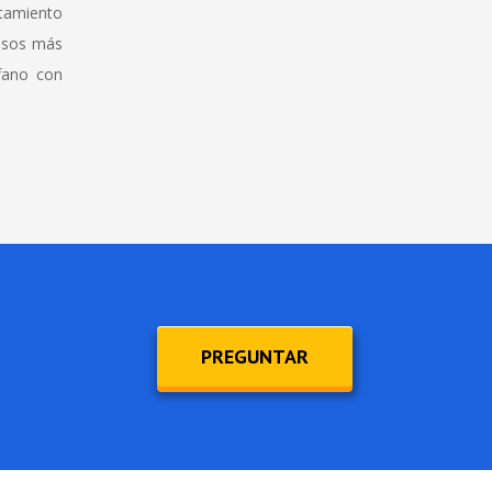
atamiento
casos más
fano con
PREGUNTAR