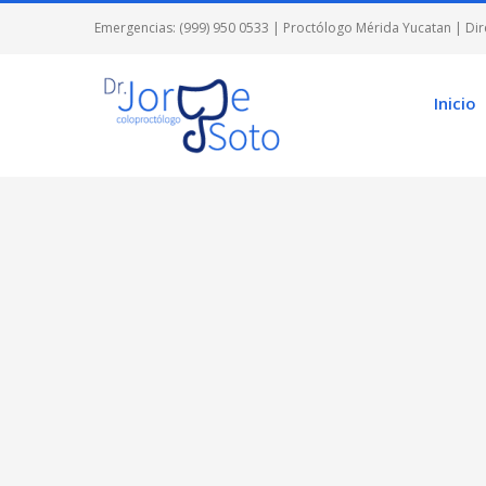
Skip
Emergencias: (999) 950 0533
| Proctólogo Mérida Yucatan | Dire
to
content
Inicio