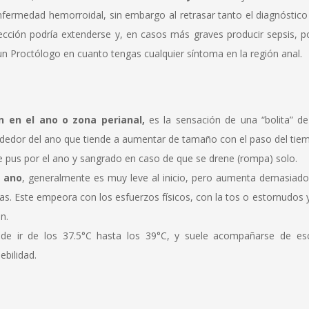
fermedad hemorroidal, sin embargo al retrasar tanto el diagnóstic
fección podría extenderse y, en casos más graves producir sepsis, p
un Proctólogo en cuanto tengas cualquier síntoma en la región anal.
n en el ano o zona perianal,
es la sensación de una “bolita” d
rededor del ano que tiende a aumentar de tamaño con el paso del tie
e pus por el ano y sangrado en caso de que se drene (rompa) solo.
l ano
, generalmente es muy leve al inicio, pero aumenta demasiad
as. Este empeora con los esfuerzos físicos, con la tos o estornudos 
n.
e ir de los 37.5°C hasta los 39°C, y suele acompañarse de esca
ebilidad.