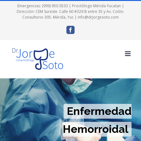
Skip
Emergencias: (999) 950 0533
| Proctólogo Mérida Yucatan |
Dirección: CEM Sureste. Calle 60 #329 B entre 35 y Av. Colón.
to
Consultorio 305. Mérida, Yuc |
info@drjorgesoto.com
content
Facebook
Enfermedad
Hemorroidal